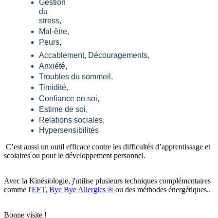
Gestion
du
stress,
Mal-être,
Peurs,
Accablement, Découragements,
Anxiété,
Troubles du sommeil,
Timidité,
Confiance en soi,
Estime de soi,
Relations sociales,
Hypersensibilités
C’est aussi un outil efficace contre les difficultés d’apprentissage et
scolaires ou pour le développement personnel.
Avec la Kinésiologie, j'utilise plusieurs techniques complémentaires
comme l'
EFT
,
Bye Bye Allergies ®
ou des méthodes énergétiques..
Bonne visite !